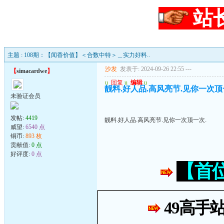
站
主题 : 108期：【闻香价值】＜合数中特＞＿实力好料..
沙发
发表于: 2024-09-26 22:55
---
【
simacardwe
】
u
回复
u
编辑
u
靓料.好人品.高风亮节.见你一次顶
未验证会员
发帖:
4419
靓料.好人品.高风亮节.见你一次顶一次.
威望:
6540 点
铜币:
893 枚
贡献值:
0 点
好评度:
0 点
【首
49高手