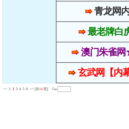
青龙网
最老牌白
澳门朱雀网
玄武网【内幕
<<
1
2
3
4
5
6
>>
[共
14
页] Go