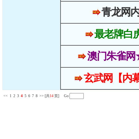
青龙网
最老牌白
澳门朱雀网
玄武网【内幕
<<
1
2
3
4
5
6
7
8
>>
[共
14
页] Go