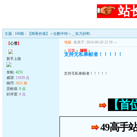
站
主题 : 108期：【闻香价值】＜合数中特＞＿实力好料..
地板
发表于: 2024-09-26 22:58
---
【
心雪
】
u
回复
u
编辑
u
支持无私奉献者！！！！！
新手上路
发帖:
4251
支持无私奉献者！！！！！
威望:
11929 点
铜币:
3651 枚
贡献值:
0 点
好评度:
0 点
【首
49高手