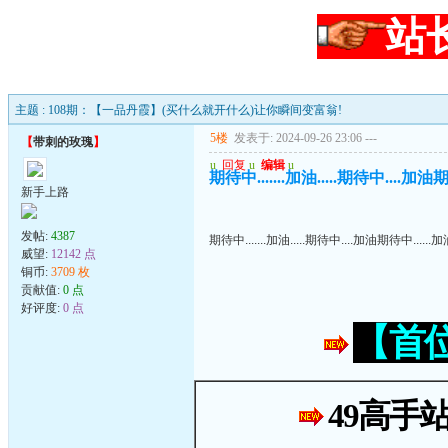
站
主题 : 108期：【一品丹霞】(买什么就开什么)让你瞬间变富翁!
5楼
发表于: 2024-09-26 23:06
---
【
带刺的玫瑰
】
u
回复
u
编辑
u
期待中.......加油.....期待中....加油期待
新手上路
发帖:
4387
期待中.......加油.....期待中....加油期待中......加油.
威望:
12142 点
铜币:
3709 枚
贡献值:
0 点
好评度:
0 点
【首
49高手