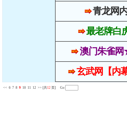
青龙网
最老牌白
澳门朱雀网
玄武网【内幕
<<
6
7
8
9
10
11
12
>>
[共
12
页] Go