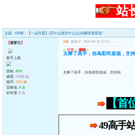
站
主题 : 108期：【一品丹霞】(买什么就开什么)让你瞬间变富翁!
8楼
发表于: 2024-09-26 23:13
---
【
紫萝兰
】
u
回复
u
编辑
u
太棒了高手，你為彩民造福，支
新手上路
发帖:
4261
太棒了高手，你為彩民造福，支持你
威望:
11958 点
铜币:
3593 枚
贡献值:
0 点
好评度:
0 点
【首
49高手